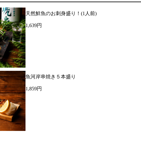
天然鮮魚のお刺身盛り！(1人前)
1,639円
魚河岸串焼き５本盛り
1,859円