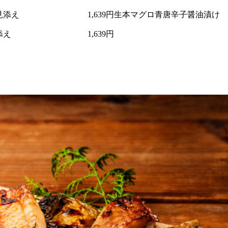
見添え
1,639円
生本マグロ青唐辛子醤油漬け
添え
1,639円