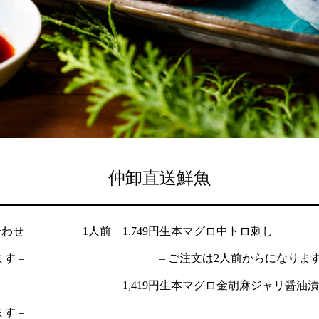
仲卸直送鮮魚
合わせ
1人前 1,749円
生本マグロ中トロ刺し
す –
– ご注文は2人前からになります
1,419円
生本マグロ金胡麻ジャリ醤油漬
す –