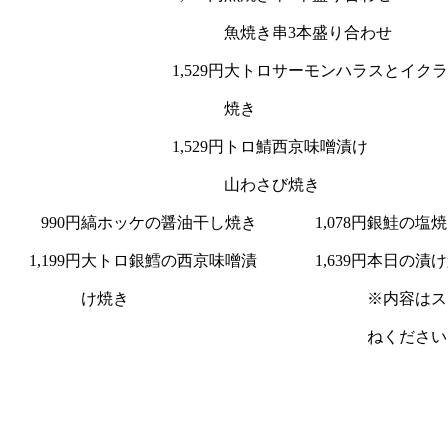
魚焼き串3本盛り合わせ
1,529円
大トロサーモンハラスとイクラ
焼き
1,529円
トロ鯖西京味噌漬け
山わさび焼き
990円
縞ホッケの醤油干し焼き
1,078円
銀鮭の塩焼
1,199円
大トロ銀鱈の西京味噌漬
1,639円
本日の漬け
け焼き
※内容はス
ねください