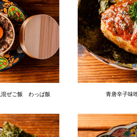
魚混ぜご飯 わっぱ飯
青唐辛子味