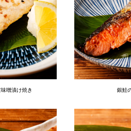
京味噌漬け焼き
銀鮭