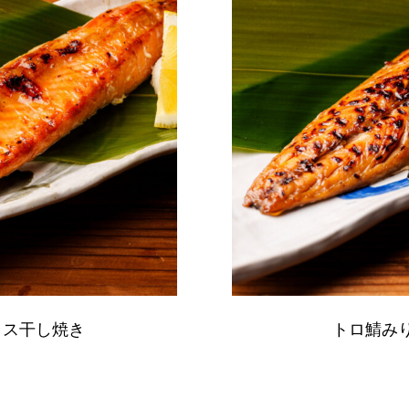
ラス干し焼き
トロ鯖み