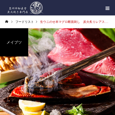
フードリスト
生ウニのせ本マグロ断面刺し 炭火炙りレアステーキ
メイブツ