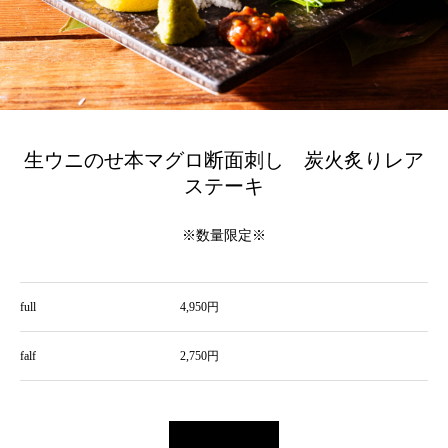
生ウニのせ本マグロ断面刺し 炭火炙りレア
ステーキ
※数量限定※
full
4,950円
falf
2,750円