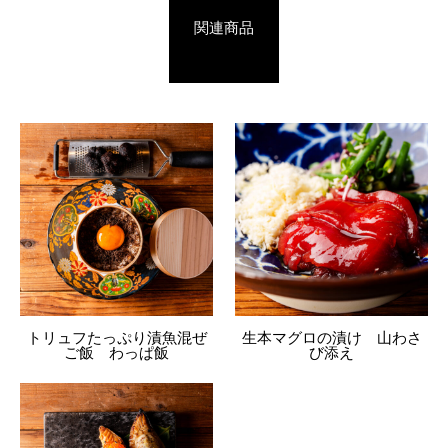
関連商品
トリュフたっぷり漬魚混ぜ
生本マグロの漬け 山わさ
ご飯 わっぱ飯
び添え