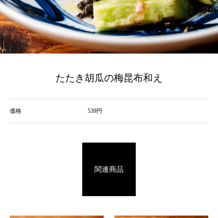
たたき胡瓜の梅昆布和え
価格
539円
関連商品