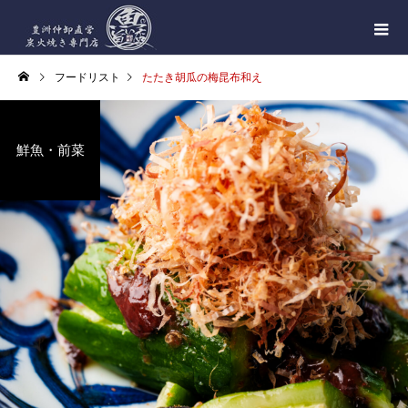
フードリスト
たたき胡瓜の梅昆布和え
鮮魚・前菜