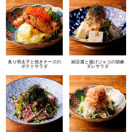
炙り明太子と焼きチーズの
絹豆腐と揚げジャコの胡麻
ポテトサラダ
ダレサラダ