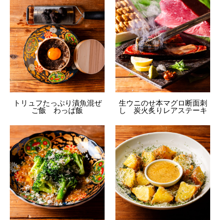
トリュフたっぷり漬魚混ぜ
生ウニのせ本マグロ断面刺
ご飯 わっぱ飯
し 炭火炙りレアステーキ